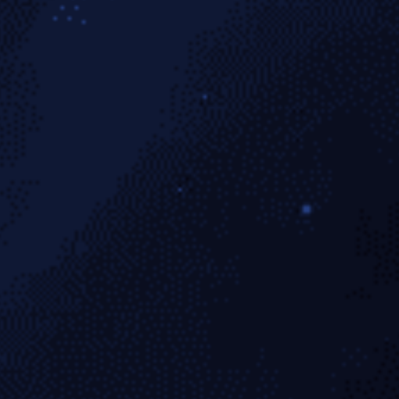
德国队世界杯首秀强势击
现，尤其是他场...
在本届世界杯中，德国队的首场
2026-08-04