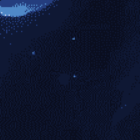
塞克斯顿场均154分三分命中率超40四队
本文主要探讨了篮球运动员塞克斯顿在赛季中的出色表
2026-07-31