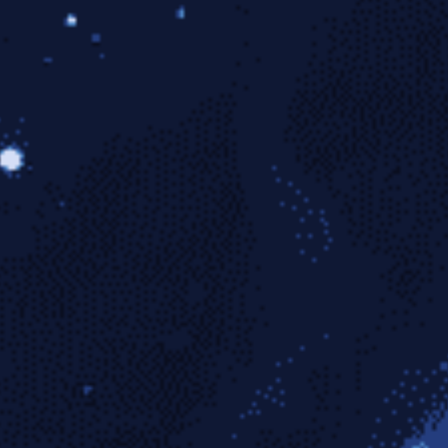
强对于运动员道德规范及团队文化建设的重要性。通过教育与培
众创造一个更为健康、安全且公平的赛事环境。
同立场和观点的人群聚集在一起展开讨论。有些人支持斯彭斯认
表情来表达愤怒是一种轻率行为，无助于解决实际问题。
话题之中，他们通过专业视角分析了整个事情发展的脉络，并提
通观众提供了一定的信息参考，有助于他们形成更加全面深入理解
小插曲，它深刻地反映出了现代体育文化发展过程中的一些矛盾
肘击视频”一事不仅令人深思，更是进一步凸显出诸多现实问题。