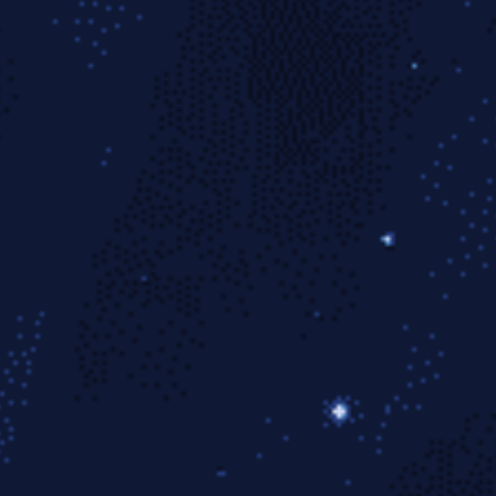
德拉普肘击行为的处理。很多观众在观看比赛时，对于这样的暴
此视而不见时，自然就会引发观众的不满与抗议。
业体育比赛中，由于比赛节奏快、瞬息万变，一些细微但重要的
影响比赛效果及球员心理。因此，对待每一次犯规都应该保持高
没有受到相应处理，就容易让其他球员感到不安。这种潜在的不
的冲突。因此，对当前裁判工作的审视，是推动体育行业健康发
展
间以及队内成员间竞争愈加激烈。运动员们为了赢得胜利，有时
运动员之间微妙的人际关系变化。
间或许因为这次肘击而产生隔阂，而斯彭斯对此事发表意见，也
球员因故意伤害或者冲突而不得不面对道歉或禁赛等后果，进而