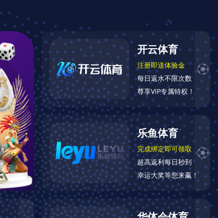
注册入口
赛事与数据服务
支持
APP下载
与
网页使用
，每日同步更
握比赛节奏。