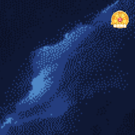
训，提高球员对于自身责任感及团队精神理
为他的言辞恰如其分，可以唤起更多人关注
出了一系列可行建议，以期促进未来类似情
.
与挑战。如何兼顾竞技激情与规则公正，是
从社交媒体平台到裁判监督，再到运动员关