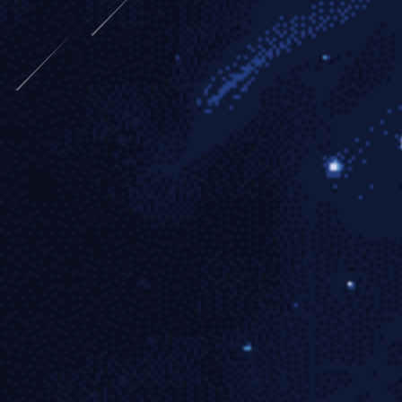
另一方面，这样的问题也促使各大联盟加
解，有助于减少此类事件发生，为广大观
4、公众反应与舆论导向
公众对于此次事件表现出极大的关注，不
此类问题；另一部分人则认为他使用笑脸
另外，一些知名评论人士也参与到了这个
况得到更合理处理。而这些声音无疑为普
总体而言，此次事件不仅仅是一次单纯的
依然需要我们共同思考的问题。
总结：
综上所述，此次“斯彭斯社媒分享德拉普