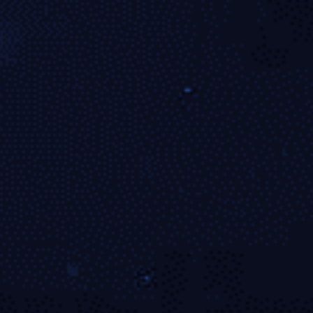
火箭传奇球员表达不愿意
，尤其是在阿根...
在NBA的历史长河中，火箭队
2026-06-26