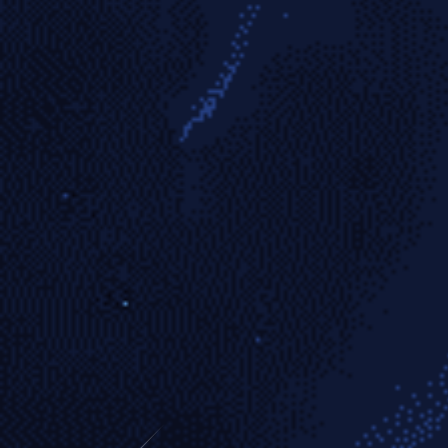
2、裁判判罚引发的争议
此次事件中的核心问题之一便是裁判对于
合理而严厉的惩罚。然而，当裁判选择对
不少专家指出，这种情况并非个例。在职
发生，将可能导致规则失去权威性，从而
与此同时，一旦出现明显的不当行为，却
技氛围，还有可能导致更严重甚至是恶性
3、运动员之间关系的发
随着竞技体育水平日益提升，各支球队之
度激烈竞争所带来的不仅仅是胜负，还有
例如，在此次事件中，德拉普与其他球员
种现象在职业联赛中屡见不鲜，不少明星