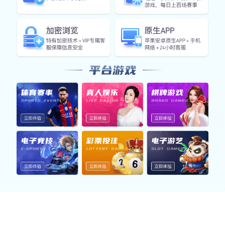
不仅能提高个人和团队士气，还能让观众感受到比赛
的激情。
因此，在哈登看来，任何时候都不能忽视防守的重要
性，它是赢得比赛不可或缺的一部分。只有当每位球
员都愿意投入到防守中去，才能够形成强大的整体实
力。
2、防守影响比赛节奏
篮球是一项快速变化、瞬息万变的运动，而节奏则是
其核心所在。在这方面，哈登认为强硬而有效的防守
能够显著影响比赛节奏。当一支队伍能够频繁破坏对
方进攻时，自然会导致对手无法按照预期节奏进行配
合，从而降低其效率。
与此同时，通过积极抢断和封堵投篮，可以迅速转换