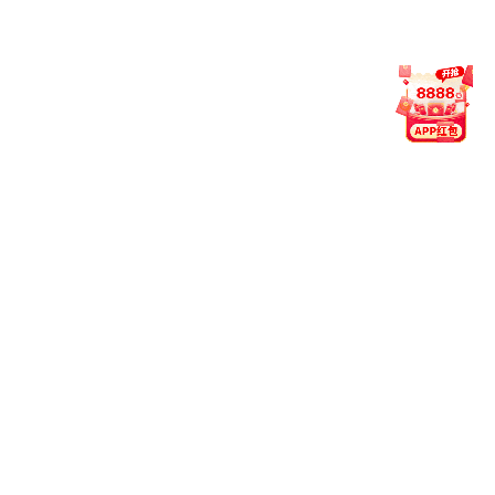
土媒曝塔迪奇参与DV9转会谈判年薪要求
近日，土耳其媒体报道了关于塞尔维亚球星塔迪奇参与
DV9（德佩）转会谈...
2026-06-19