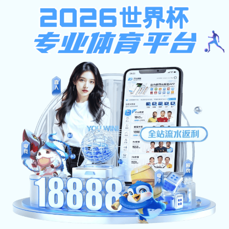
注册入口
IM官方网站
APP与网页版入口
｜畅享全球体育赛事与数据服
务
欢迎访问
IM官方网站
，提供全面覆盖足球、篮
球、电竞等项目的赛事资讯与数据内容， 支持
APP下载
与
网页使用
，每日同步更新千场比
赛，聚焦热门体育内容， 助您轻松获取赛事动
态，掌握比赛节奏。