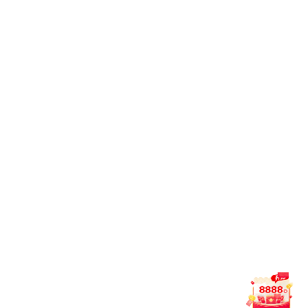
下一篇：
徐静雨分析詹姆斯回归骑士夺冠后
延伸阅读