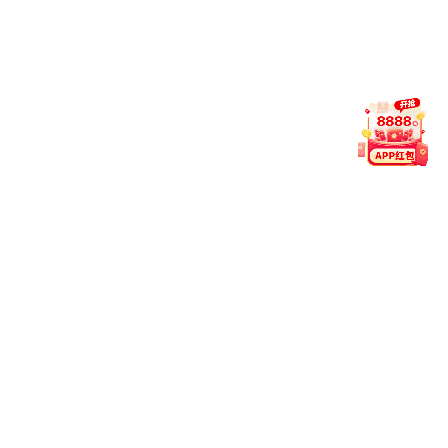
活塞传奇球星力挺詹姆斯称质疑者只是出
在篮球界，勒布朗·詹姆斯的表现始终备受关注。近日，活塞
传奇球星对...
2026-07-20