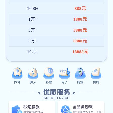
1、观赛活动的重要意义
此次榕江县古州二小的小球员们能够亲临现场观看国
安与河南的比赛，是他们足球教育中一个重要而有意
义的活动。在校园内，孩子们常常只能通过电视或网
络来了解足球赛事，而这次实地观赛让他们更加直观
地感受到足球文化和竞技精神。这样的经历无疑会激
发他们对足球更深层次的热爱。
对于这些年轻的小球员来说，站在现场，看着自己心
目中的偶像在绿茵场上驰骋，不仅是一种视觉上的享
受，更是一种心理上的鼓舞。在这样高水平的比赛
中，他们能够看到职业选手如何应对压力、如何进行
战术配合，这些都为他们今后的成长提供了宝贵经
验。