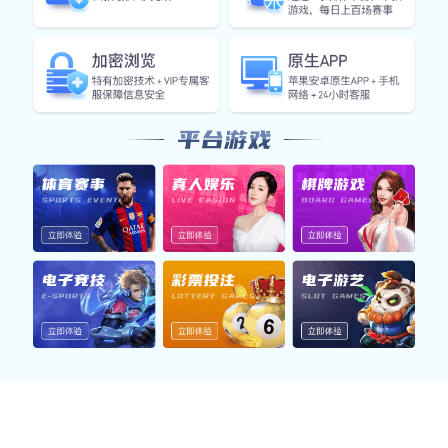
此外，通过参与这样的活动，教练也能更好地掌握孩
子们在实际比赛中的表现，从而调整日常训练计划，
以适应每位小球员的发展需要。这种理论与实践相结
合的方法，将有效促进整个球队水平的提升。
2、现场氛围及其影响
国安与河南这场比赛吸引了大量足球迷前来观看，现
场气氛热烈异常。喧闹的人声和欢呼声交织成一片，
让人仿佛置身于一个激情澎湃的大环境中。对于12名
小球员来说，这样浓厚而积极向上的氛围，使得他们
更进一步感受到作为一名足球运动员所需承载的责任
感和使命感。
除了场上激烈的角逐，场外也有各种精彩表演，比如
啦啦队带来的动人舞蹈，以及各类互动游戏。这些元