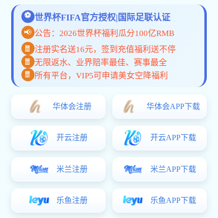
手机App
网页版
榕江县古州二小12名小球员与
教练亲临现场观摩国安对阵河
南精彩赛事
2026-06-28 01:03
53 次阅读
首页
/
体育看点